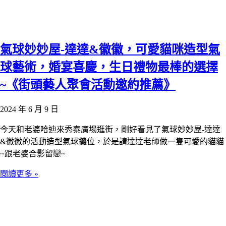
氣球妙妙屋-達達&徽徽，可愛貓咪造型氣
球藝術，婚宴喜慶，生日禮物最棒的選擇
~《街頭藝人聚會活動邀約推薦》
2024 年 6 月 9 日
今天和老婆哈迪來秀泰廣場逛街，剛好看見了氣球妙妙屋-達達
&徽徽的活動造型氣球攤位，於是請達達老師做一隻可愛的貓貓
~跟老婆合影留戀~
閱讀更多 »