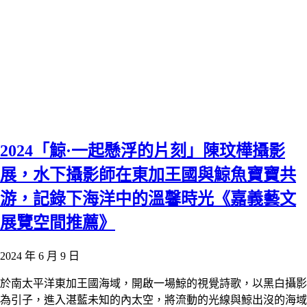
2024「鯨·一起懸浮的片刻」陳玟樺攝影
展，水下攝影師在東加王國與鯨魚寶寶共
游，記錄下海洋中的溫馨時光《嘉義藝文
展覽空間推薦》
2024 年 6 月 9 日
於南太平洋東加王國海域，開啟一場鯨的視覺詩歌，以黑白攝影
為引子，進入湛藍未知的內太空，將流動的光線與鯨出沒的海域