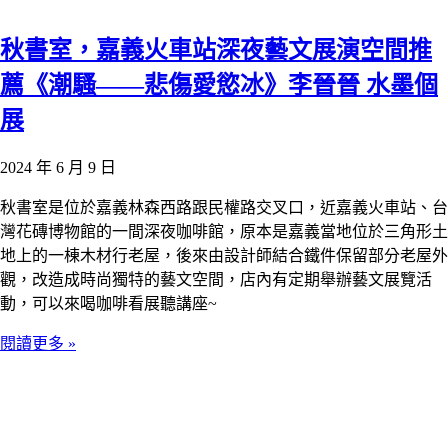
秋書室，嘉義火車站深夜藝文展演空間推
薦《潮騷——悲傷愛慾冰》李晉晉 水墨個
展
2024 年 6 月 9 日
秋書室是位於嘉義林森西路跟民權路交叉口，近嘉義火車站、台
灣花磚博物館的一間深夜咖啡館，原本是嘉義當地位於三角形土
地上的一棟木材行老屋，後來由設計師結合鐵件保留部分老屋外
觀，改造成時尚獨特的藝文空間，店內有定期舉辦藝文展覽活
動，可以來喝咖啡看展聽講座~
閱讀更多 »