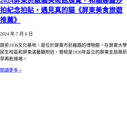
2024屏東菸廠貓美術館展覽，和貓娜麗莎
拍紀念拍貼，遇見真的貓《屏東美食旅遊
推薦》
2024 年 7 月 6 日
屏菸1936文化基地，是位於屏東市菸廠路的博物館，在屏東大學
民生校區和屏東演藝廳附近，曾經是1936年設立的屏東支局葉菸
草再乾燥場。
閱讀更多 »