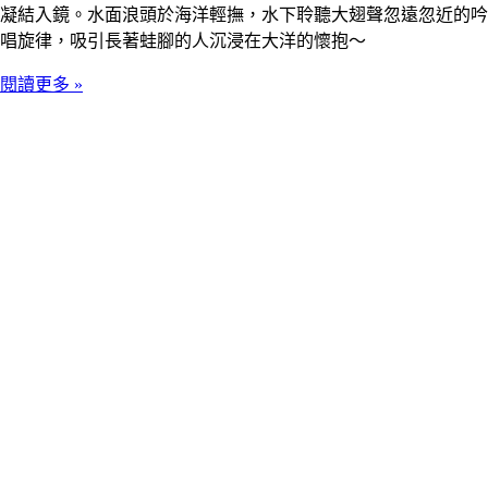
凝結入鏡。水面浪頭於海洋輕撫，水下聆聽大翅聲忽遠忽近的吟
唱旋律，吸引長著蛙腳的人沉浸在大洋的懷抱～
閱讀更多 »