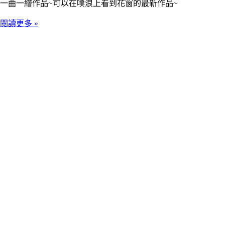
一曲一繪作品~可以在噗浪上看到花窗的最新作品~
閱讀更多 »