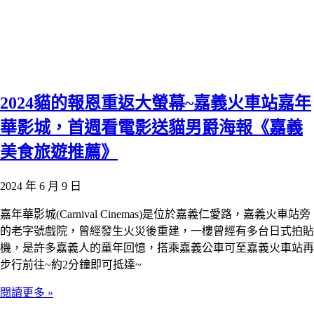
2024貓的報恩重返大螢幕~嘉義火車站嘉年
華影城，首週看電影送貓男爵海報《嘉義
美食旅遊推薦》
2024 年 6 月 9 日
嘉年華影城(Carnival Cinemas)是位於嘉義仁愛路，嘉義火車站旁
的老字號戲院，曾經發生火災後重建，一樓曾經有多台日式拍貼
機，是許多嘉義人的童年回憶，搭乘嘉義公車可至嘉義火車站再
步行前往~約2分鐘即可抵達~
閱讀更多 »