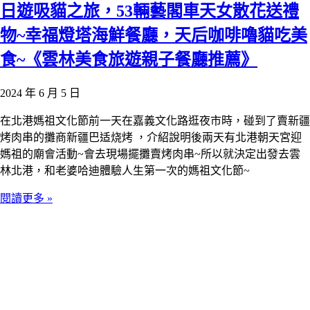
日遊吸貓之旅，53輛藝閣車天女散花送禮
物~幸福燈塔海鮮餐廳，天后咖啡嚕貓吃美
食~《雲林美食旅遊親子餐廳推薦》
2024 年 6 月 5 日
在北港媽祖文化節前一天在嘉義文化路逛夜市時，碰到了賣新疆
烤肉串的攤商新疆巴适烧烤 ，介紹說明後兩天有北港朝天宮迎
媽祖的廟會活動~會去現場擺攤賣烤肉串~所以就決定出發去雲
林北港，和老婆哈迪體驗人生第一次的媽祖文化節~
閱讀更多 »