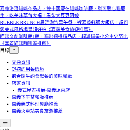
嘉義洛澄貓咪茶品店，雙十國慶在貓咪咖啡廳，幫可愛店貓慶
生，吃美味草莓大福！看柴犬豆豆阿嬤
BUBBLE BRUNCH晨洸泡泡早午餐，近嘉義鈺通大飯店，超可
愛美式風格場景超好拍《嘉義美食旅遊推薦》
喵咪文創咖啡館1館，貓咪週邊精品店，超派貓拳小公主史努比
《嘉義貓咪咖啡廳推薦》
目錄
交通資訊
舒適的用餐環境
適合慶生約會聚餐的美味餐廳
店家資訊
義式屋古拉爵-嘉義遠百店
嘉義下午茶餐廳推薦
嘉義義式料理餐廳推薦
嘉義火車站美食旅遊推薦