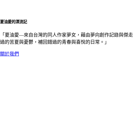
夏油愛的漂流記
「夏油愛––來自台灣的同人作家夢女，藉由夢向創作記錄與傑走
過的苦夏與憂鬱，補回錯過的青春與喜悅的日常。」
關於我們