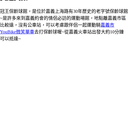
冠王保齡球館，是位於嘉義上海路有30年歷史的老字號保齡球館
~是許多來到嘉義約會的情侶必訪的運動場館，地點離嘉義市區
比較遠，沒有公車站，可以考慮跟伴侶一起運動騎
嘉義市
YouBike微笑單車
去打保齡球喔~從嘉義火車站出發大約10分鐘
可以抵達~