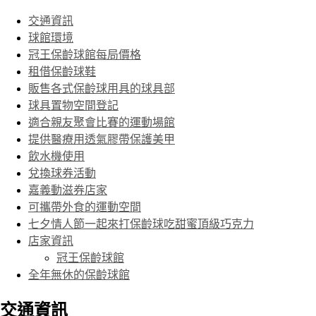
交通資訊
球館環境
冠王保齡球館每局價格
租借保齡球鞋
販售各式保齡球用具的球具部
球具置物空間登記
適合親友聚會比賽的運動場館
提供醫療用透氣膠帶保護美甲
飲水機使用
兌換球券活動
嘉義動滋券店家
可攜帶外食的運動空間
七夕情人節一起來打保齡球吃甜蜜頂級巧克力
店家資訊
冠王保齡球館
全年無休的保齡球館
交通資訊