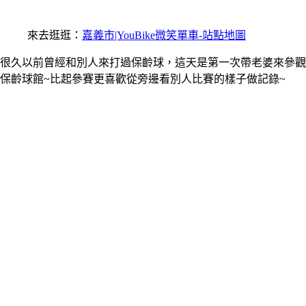
來去逛逛：
嘉義市|YouBike微笑單車-站點地圖
很久以前曾經和別人來打過保齡球，這天是第一次帶老婆來參觀
保齡球館~比起參賽更喜歡從旁邊看別人比賽的樣子做記錄~