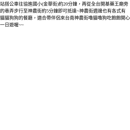
站搭公車往協進國小(金華街)約20分鐘，再從全台開基藥王廟旁
的巷弄步行至神農街約5分鐘即可抵達~神農街週邊也有各式有
貓貓狗狗的餐廳，適合帶伴侶來台南神農街嚕貓嚕狗吃飽飽開心
一日遊喔~~