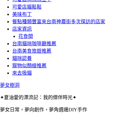
可愛店貓鬆鬆
美味布丁
餐點種類豐富來台南神農街多次探訪的店家
店家資訊
花食間
台南貓咪咖啡廳推薦
台南美食旅遊推薦
貓咪認養
寵物似顏繪推薦
來去吸貓
夢女樹洞
✦夏油愛的漂流記：我的傑伴時光✦
夢女日常，夢向創作，夢角週邊DIY手作