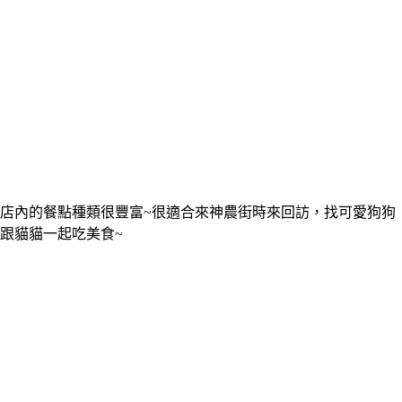
店內的餐點種類很豐富~很適合來神農街時來回訪，找可愛狗狗
跟貓貓一起吃美食~