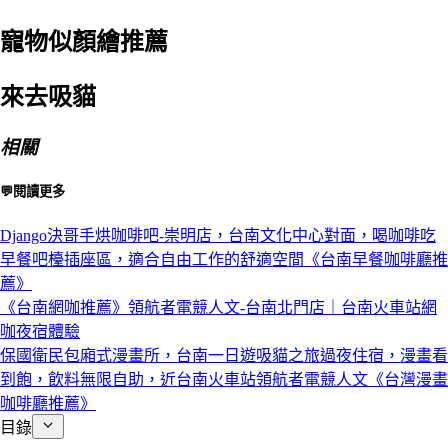
寵物似顏繪推薦
來去吸貓
相關
💬閱讀更多
Django決哥手烘咖啡吧-崇明店，台南文化中心對面，喝咖啡吃
早餐吧檯插座區，適合自由工作的舒適空間《台南早餐咖啡廳推
薦》
《台南網咖推薦》領航者電競人文-台南北門店｜台南火車站網
咖夜宿體驗
保國衛民包廂式漫畫所，台南一日遊吸貓之旅過夜住宿，漫畫看
到飽，飲料無限自助，近台南火車站領航者電競人文《台灣漫畫
咖啡廳推薦》
目錄