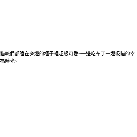
貓咪們都睡在旁邊的櫃子裡超級可愛~一邊吃布丁一邊吸貓的幸
福時光~