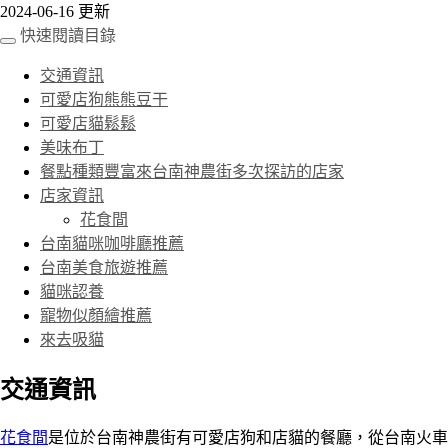
2024-06-16 更新
快速閱讀目錄
交通資訊
可愛店狗熊熊豆干
可愛店貓鬆鬆
美味布丁
餐點種類豐富來台南神農街多次探訪的店家
店家資訊
花食間
台南貓咪咖啡廳推薦
台南美食旅遊推薦
貓咪認養
寵物似顏繪推薦
來去吸貓
交通資訊
花食間
是位於台南神農街有可愛店狗和店貓的餐廳，從台南火車