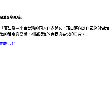
夏油愛的漂流記
「夏油愛––來自台灣的同人作家夢女，藉由夢向創作記錄與傑走
過的苦夏與憂鬱，補回錯過的青春與喜悅的日常。」
關於我們