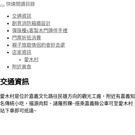
快速閱讀目錄
交通資訊
創意消防箱牆設計
彈珠檯x客製木門牌伴手禮
門票折抵消費
親子旅遊情侶約會好去處
店家資訊
愛木村
附近美食
交通資訊
愛木村是位於嘉義文化路往民雄方向的觀光工廠，附近有嘉義知
名傳統小吃，福源肉粽、諸羅煎粿~搭乘嘉義縣公車可至愛木村
站下車即可抵達~