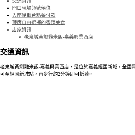
交通資訊
門口現場領號候位
入座後櫃台點餐付款
辣度自由選擇的香辣美食
店家資訊
老泉城黃燜雞米飯-嘉義興業西店
交通資訊
老泉城黃燜雞米飯-嘉義興業西店，是位於嘉義經國新城，全國
可至經國新城站，再步行約2分鐘即可抵達~