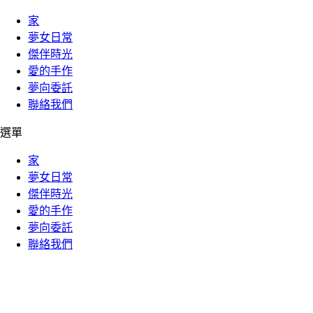
家
夢女日常
傑伴時光
愛的手作
夢向委託
聯絡我們
選單
家
夢女日常
傑伴時光
愛的手作
夢向委託
聯絡我們