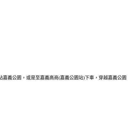
站嘉義公園，或是至嘉義高商(嘉義公園站)下車，穿越嘉義公園