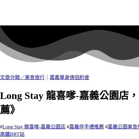
文章分類／
美食旅行
｜
嘉義單身情侶約會
Long Stay 龍喜嗲-嘉義
薦》
#
Long Stay 龍喜嗲-嘉義公園店
#
嘉義伴手禮推薦
#
嘉義公園美食
高鐵BRT站