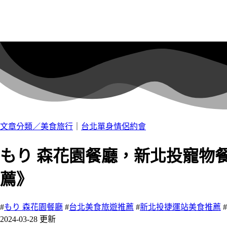
文章分類／
美食旅行
｜
台北單身情侶約會
もり 森花園餐廳，新北投寵物
薦》
#
もり 森花園餐廳
#
台北美食旅遊推薦
#
新北投捷運站美食推薦
#
2024-03-28 更新