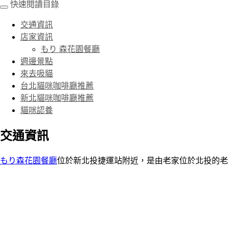
快速閱讀目錄
交通資訊
店家資訊
もり 森花園餐廳
週邊景點
來去吸貓
台北貓咪咖啡廳推薦
新北貓咪咖啡廳推薦
貓咪認養
交通資訊
もり森花園餐廳
位於新北投捷運站附近，是由老家位於北投的老