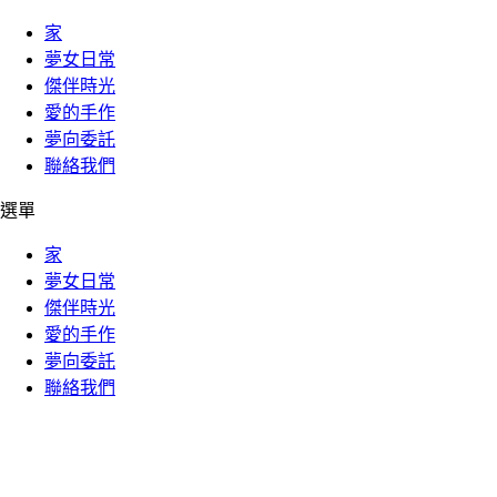
家
夢女日常
傑伴時光
愛的手作
夢向委託
聯絡我們
選單
家
夢女日常
傑伴時光
愛的手作
夢向委託
聯絡我們