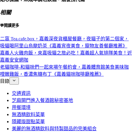
相關
💬閱讀更多
二窩 Tea.cafe.box，嘉義深夜貨櫃屋餐廳，夜貓子的第二個家，
吸貓喝阿里山烏龍奶茶《嘉義宵夜美食，寵物友善餐廳推薦》
嘉義人火雞肉飯，來嘉吸貓之旅必吃！嘉義超人氣排隊美食！近
嘉義安安網咖
老貓咖啡-和貓咪們一起來場午餐約會，嘉義體育館美食美味咖
哩嫩雞飯，香濃焦糖布丁《嘉義貓咪咖啡廳推薦》
目錄
交通資訊
芝麻開門進入餐酒館秘密基地
用餐環境
無酒精飲料菜單
隱藏版甜點菜單
美麗的無酒精飲料與特製甜品的完美組合