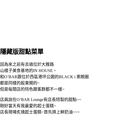
隱藏版甜點菜單
因為來之前有去過位於大雅路
山樣子美食基地的IN HOUSE，
和O’BAR跟位於西區港坪公園的BLACK i 黑眼圈
都是同樣的股東開的~
但是每間店的特色跟客群都不一樣~
店員說在O’BAR Lounge有店長特製的甜點~~
剛好當天有我最愛的起士蛋糕~
店長現場炙燒起士蛋糕~首先擠上鮮奶油~~~