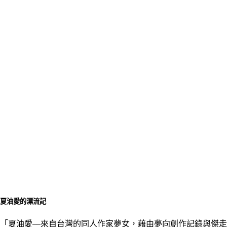
夏油愛的漂流記
「夏油愛––來自台灣的同人作家夢女，藉由夢向創作記錄與傑走