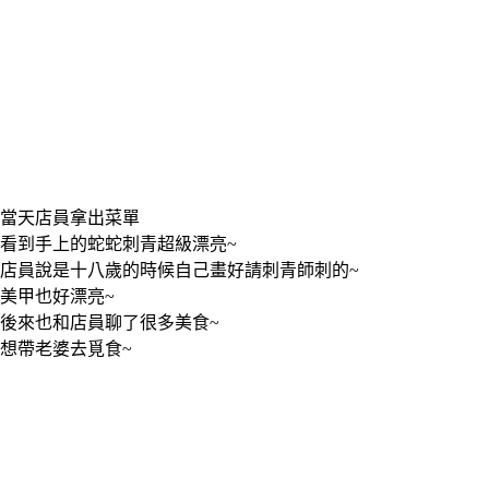
當天店員拿出菜單
看到手上的蛇蛇刺青超級漂亮~
店員說是十八歲的時候自己畫好請刺青師刺的~
美甲也好漂亮~
後來也和店員聊了很多美食~
想帶老婆去覓食~