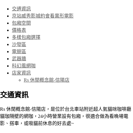
交通資訊
京站威秀影城約會看異形電影
包廂空間
價格表
多樣包廂選擇
沙發區
電競區
武器牆
科幻風網咖
店家資訊
Rs 休閒概念館-信陽店
交通資訊
Rs 休閒概念館-信陽店，是位於台北車站附近超人氣貓咪咖啡廳
貓珈隔壁的網咖，24小時營業設有包廂，很適合做為看晚場電
影、搭車，或吸貓前休息的好去處~