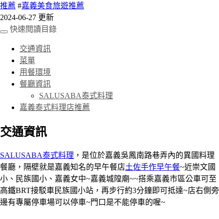
推薦
#
嘉義美食旅遊推薦
2024-06-27 更新
快速閱讀目錄
交通資訊
菜單
用餐環境
餐廳資訊
SALUSABA泰式料理
嘉義泰式料理店推薦
交通資訊
SALUSABA泰式料理
，是位於嘉義吳鳳南路巷弄內的異國料理
餐廳，隔壁就是嘉義知名的早午餐店
土佐手作早午餐
~近崇文國
小、民族國小、嘉義女中~嘉義城隍廟~~搭乘嘉義市區公車可至
高鐵BRT接駁車民族國小站，再步行約3分鐘即可抵達~店右側旁
邊有專屬停車場可以停車~門口是不能停車的喔~