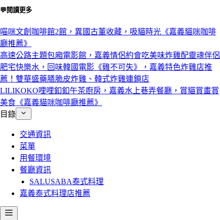
💬閱讀更多
喵咪文創咖啡館2館，異國古董收藏，吸貓時光《嘉義貓咪咖啡
廳推薦》
高速公路主題包廂電影館，嘉義情侶約會吃美味炸雞配靈魂伴侶
肥宅快樂水，回味韓國電影《雞不可失》，嘉義特色炸雞店推
薦！雙華盛藥膳脆皮炸雞、韓式炸雞連鎖店
LILIKOKO哩哩釦釦午茶廚房，嘉義水上巷弄餐廳，賞貓賞畫賞
美食《嘉義貓咪咖啡廳推薦》
目錄
交通資訊
菜單
用餐環境
餐廳資訊
SALUSABA泰式料理
嘉義泰式料理店推薦