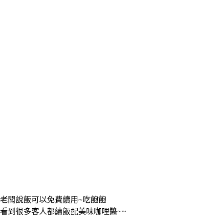
老闆說飯可以免費續用~吃飽飽
看到很多客人都續飯配美味咖哩醬~~