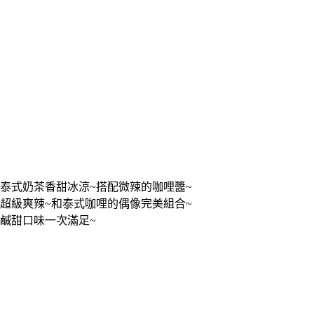
泰式奶茶香甜冰涼~搭配微辣的咖哩醬~
超級爽辣~和泰式咖哩的偶像完美組合~
鹹甜口味一次滿足~