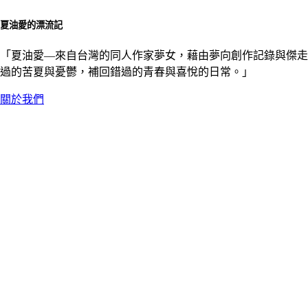
夏油愛的漂流記
「夏油愛––來自台灣的同人作家夢女，藉由夢向創作記錄與傑走
過的苦夏與憂鬱，補回錯過的青春與喜悅的日常。」
關於我們