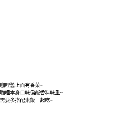
咖哩醬上面有香菜~
咖哩本身口味偏鹹香料味重~
需要多搭配米飯一起吃~