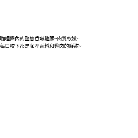
咖哩醬內的整隻香嫩雞腿~肉質軟嫩~
每口咬下都是咖哩香料和雞肉的鮮甜~