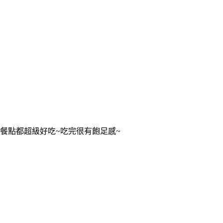
餐點都超級好吃~吃完很有飽足感~