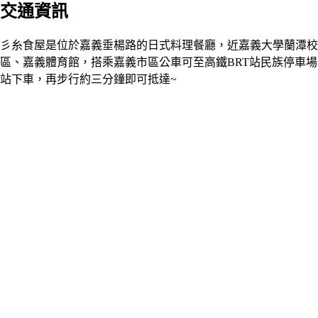
交通資訊
彡糸食屋是位於嘉義垂楊路的日式料理餐廳，近嘉義大學蘭潭校
區、嘉義體育館，搭乘嘉義市區公車可至高鐵BRT站民族停車場
站下車，再步行約三分鐘即可抵達~