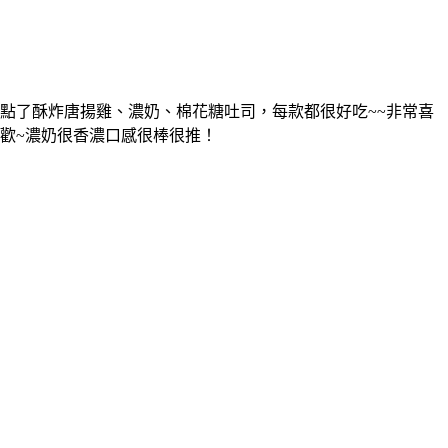
點了酥炸唐揚雞、濃奶、棉花糖吐司，每款都很好吃~~非常喜
歡~濃奶很香濃口感很棒很推！