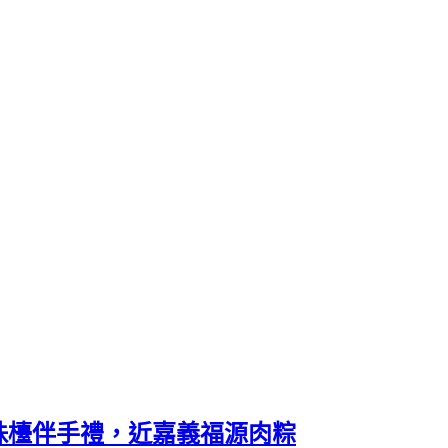
珠檯伴手禮，近嘉義福源肉粽