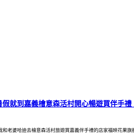
4暑假就到嘉義檜意森活村開心暢遊買伴手禮
我和老婆哈迪去檜意森活村旅遊買嘉義伴手禮的店家福映花果旗