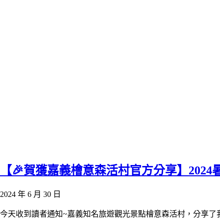
【🎉賀獲嘉義檜意森活村官方分享】202
2024 年 6 月 30 日
今天收到讀者通知~嘉義知名旅遊觀光景點檜意森活村，分享了