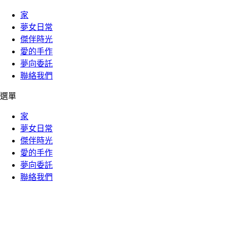
家
夢女日常
傑伴時光
愛的手作
夢向委託
聯絡我們
選單
家
夢女日常
傑伴時光
愛的手作
夢向委託
聯絡我們