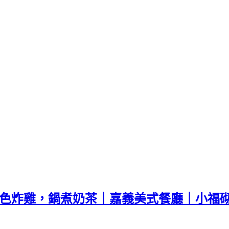
風，特色炸雞，鍋煮奶茶｜嘉義美式餐廳｜小福