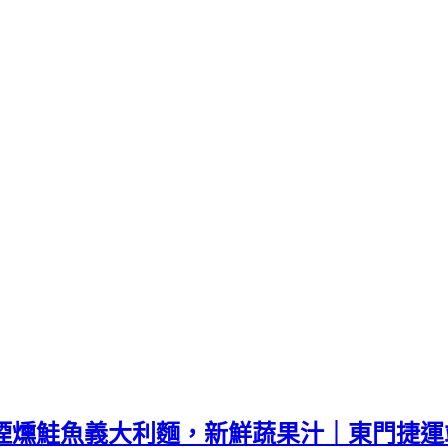
館｜奶油煙燻鮭魚義大利麵，新鮮蔬果汁｜東門