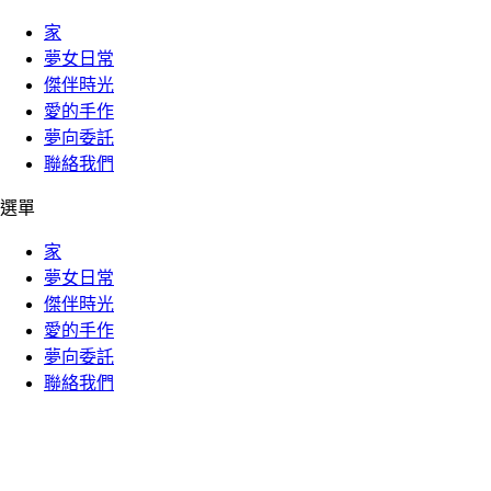
家
夢女日常
傑伴時光
愛的手作
夢向委託
聯絡我們
選單
家
夢女日常
傑伴時光
愛的手作
夢向委託
聯絡我們