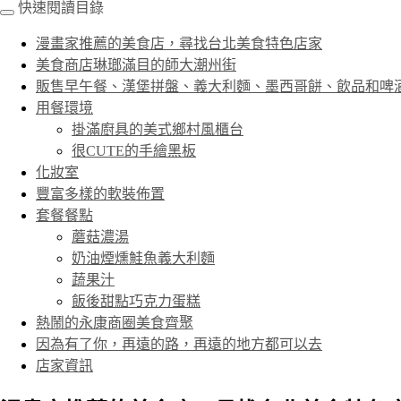
快速閱讀目錄
漫畫家推薦的美食店，尋找台北美食特色店家
美食商店琳瑯滿目的師大潮州街
販售早午餐、漢堡拼盤、義大利麵、墨西哥餅、飲品和啤酒的Bea
用餐環境
掛滿廚具的美式鄉村風櫃台
很CUTE的手繪黑板
化妝室
豐富多樣的軟裝佈置
套餐餐點
蘑菇濃湯
奶油煙燻鮭魚義大利麵
蔬果汁
飯後甜點巧克力蛋糕
熱鬧的永康商圈美食齊聚
因為有了你，再遠的路，再遠的地方都可以去
店家資訊