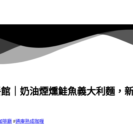
ro美式餐館｜奶油煙燻鮭魚義大利
咖啡廳
#
通庵熟成咖喱