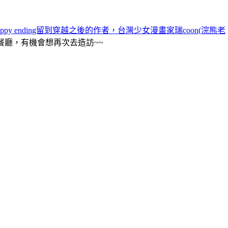
appy ending留到穿越之後的作者，台灣少女漫畫家瑞coon(浣熊老
餐廳，有機會想再次去造訪~~