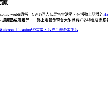
店家
c world(簡稱：CWT)同人誌展售會活動，在活動上認識的
H
、
通庵熟成咖喱
等，一路上走著發現台大附近有好多特色店家跟
瑞coon ｜beanfun!漫畫星，台灣手機漫畫平台