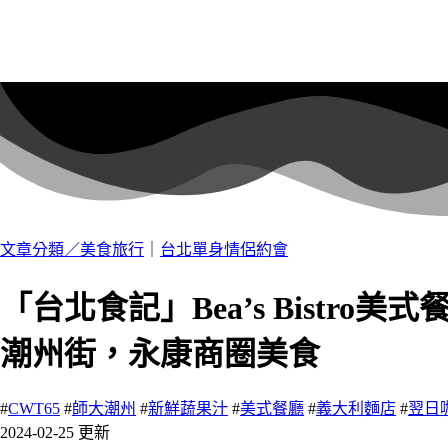
文章分類／
美食旅行
｜
台北單身情侶約會
「台北食記」Bea’s Bist
潮州街，永康商圈美食
#
CWT65
#
師大潮州
#
新鮮蔬果汁
#
美式餐廳
#
義大利麵店
#
翌日
2024-02-25 更新