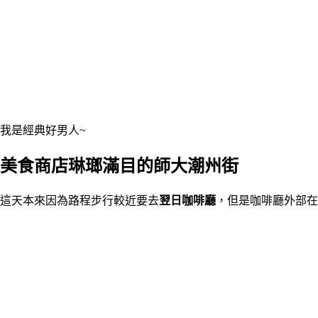
我是經典好男人~
美食商店琳瑯滿目的師大潮州街
這天本來因為路程步行較近要去
翌日咖啡廳
，但是咖啡廳外部在