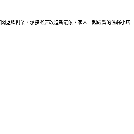
老闆返鄉創業，承接老店改造新氣象，家人一起經營的溫馨小店