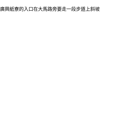
廣興紙寮的入口在大馬路旁要走一段步道上斜坡