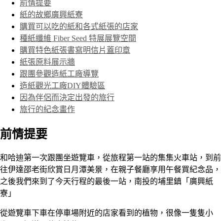
前情提要
紙的故鄉廣興紙寮
購買可以吃的紙和各式紙張的店家
種紙纖維 Fiber Seed 特展展覽空間
購買特色紙張書寫明信片蓋印章
紙張原料展示牆
跟團參觀造紙工廠導覽
造紙觀光工廠DIY體驗區
因為伴侶而決定出發的旅行
旅行的紀念畫作
前情提要
和哈迪第一次跟團坐遊覽車，從旅程第一站的集集火車站，到前
往伊達邵老街欣賞日月潭美景，在親子餐廳享用午餐買紀念品，
之後我們來到了今天行程的最後一站，南投的埔里鎮「廣興紙
寮」
從遊覽車下車在停車場附近的店家看到的植物，很像一隻隻小