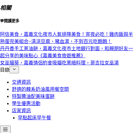
相關
💬閱讀更多
阿信美食，嘉義文化夜市人氣排隊美食！宵夜必吃！雞肉飯與半
熟蛋完美組合~清涼豆腐、豬血湯，不到百元吃飽飽！
丹丹香手工蔥油餅，嘉義文化夜市土地銀行對面，和親朋好友一
起分享的美味點心《嘉義美食旅遊推薦》
女巫貓葵，嘉義情侶約會吸貓吃黑暗料理，哥吉拉女巫湯
目錄
交通資訊
舒適的韓系奶油風用餐空間
特製醬油配美味蛋餅
學生優惠活動
店家資訊
早點起床早午餐