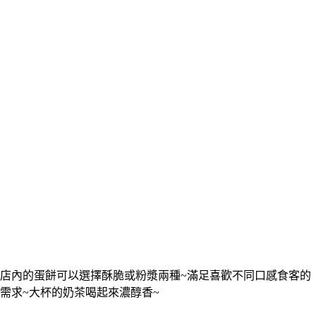
店內的蛋餅可以選擇酥脆或粉漿兩種~滿足喜歡不同口感食客的
需求~大杯的奶茶喝起來濃醇香~