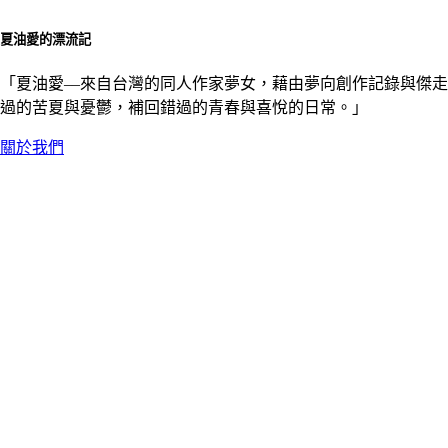
夏油愛的漂流記
「夏油愛––來自台灣的同人作家夢女，藉由夢向創作記錄與傑走
過的苦夏與憂鬱，補回錯過的青春與喜悅的日常。」
關於我們