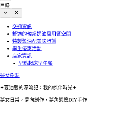
目錄
交通資訊
舒適的韓系奶油風用餐空間
特製醬油配美味蛋餅
學生優惠活動
店家資訊
早點起床早午餐
夢女樹洞
✦夏油愛的漂流記：我的傑伴時光✦
夢女日常，夢向創作，夢角週邊DIY手作