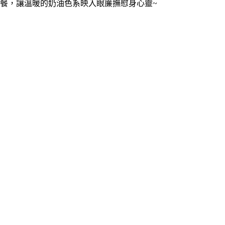
餐，讓溫暖的奶油色系映入眼簾撫慰身心靈~