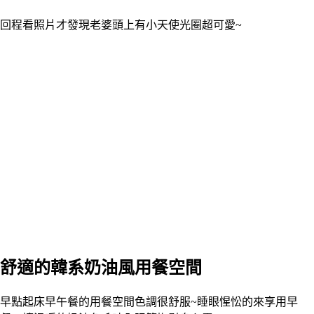
回程看照片才發現老婆頭上有小天使光圈超可愛~
舒適的韓系奶油風用餐空間
早點起床早午餐的用餐空間色調很舒服~睡眼惺忪的來享用早