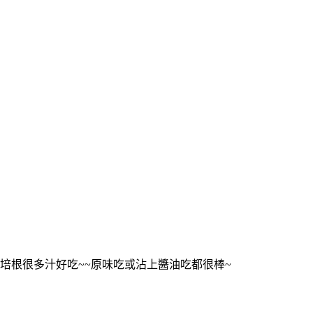
培根很多汁好吃~~原味吃或沾上醬油吃都很棒~