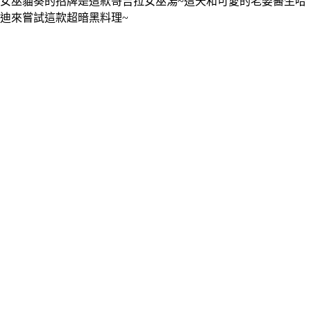
女巫貓葵的招牌是這款哥吉拉女巫湯~這天和可愛的老婆醫生哈
迪來嘗試這款超暗黑料理~