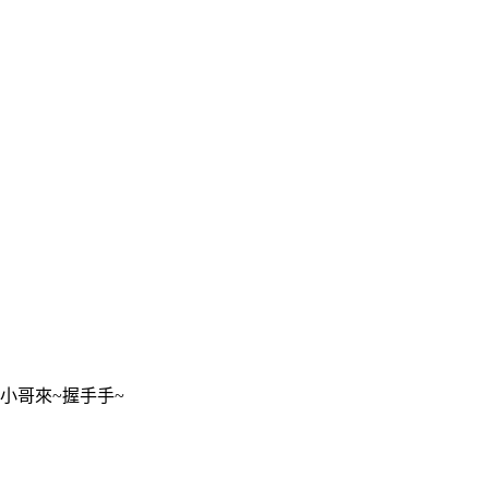
小哥來~握手手~