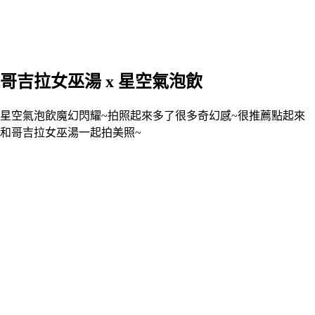
哥吉拉女巫湯 x 星空氣泡飲
星空氣泡飲魔幻閃耀~拍照起來多了很多奇幻感~很推薦點起來
和哥吉拉女巫湯一起拍美照~