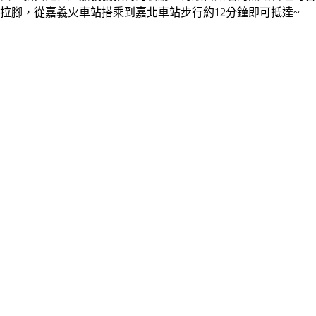
拉腳，從嘉義火車站搭乘到嘉北車站步行約12分鐘即可抵達~