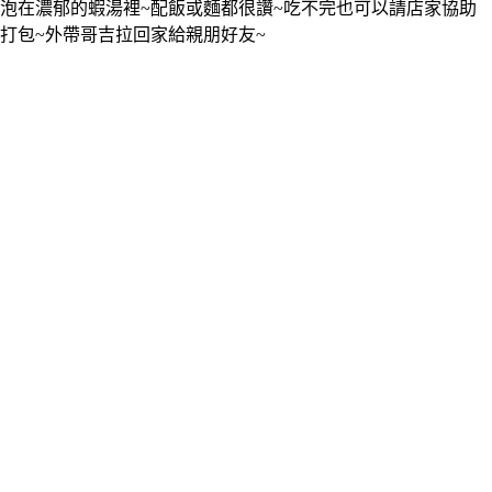
泡在濃郁的蝦湯裡~配飯或麵都很讚~吃不完也可以請店家協助
打包~外帶哥吉拉回家給親朋好友~