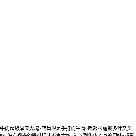
牛肉超級厚又大塊~店員說是手打的牛肉~吃起來蓬鬆多汁又美
味~沒有過多的醬料調味不會太鹹~能吃到牛肉本身的原味~超愛