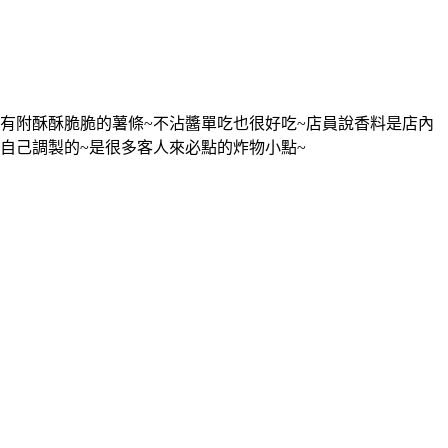
有附酥酥脆脆的薯條~不沾醬單吃也很好吃~店員說香料是店內
自己調製的~是很多客人來必點的炸物小點~