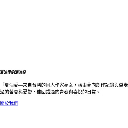
夏油愛的漂流記
「夏油愛––來自台灣的同人作家夢女，藉由夢向創作記錄與傑走
過的苦夏與憂鬱，補回錯過的青春與喜悅的日常。」
關於我們