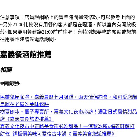
注意事項：店員說網路上的營業時間還沒修改~可以參考上面的
~另外21:00比較沒有用餐的客人都是在喝酒，所以室內有開放吸
菸~如果要用餐建議21:00前前往喔！有特別想要吃的餐點或想前
往用餐也建議先電話詢問~
嘉義餐酒館推薦
相關
💬閱讀更多
民雄鬼屋咖啡，嘉義農曆七月吸貓，雨天情侶約會，和可愛店貓
烏咪在老屋吃美味鬆餅
樹夏刨冰‧糰子專賣所，嘉義文化夜市必訪！濃甜日式風情甜品
店《嘉義美食旅遊推薦》
嘉義文化夜市中正路美食街必吃甜品！一涼製冰所x福義軒蘇打
餅乾=銅板價美味可愛復古冰餅《 嘉義美食旅遊推薦》