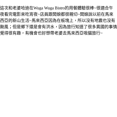
這次和老婆哈迪在Wuga Wuga Bistro的用餐體驗很棒~很適合午
夜看完電影來吃宵夜~店員跟闆娘都很親切~闆娘說以前在馬來
西亞的新山生活~馬來西亞因為在板塊上，所以沒有地震也沒有
颱風；但是鄉下還是會有洪水，因為旅行知道了很多異國的事情
覺得很有趣，有機會也好想帶老婆去馬來西亞吸貓旅行~