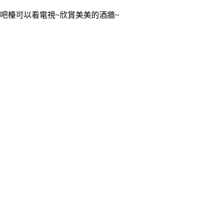
吧檯可以看電視~欣賞美美的酒牆~