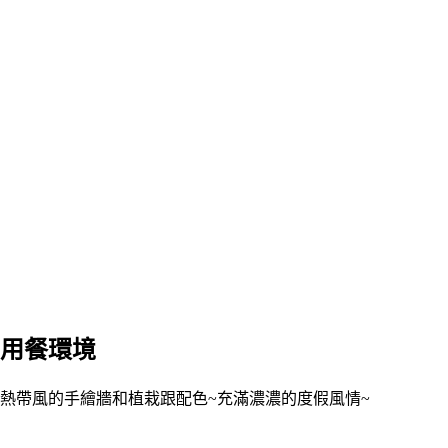
用餐環境
熱帶風的手繪牆和植栽跟配色~充滿濃濃的度假風情~