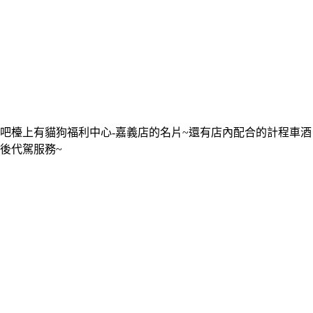
吧檯上有貓狗福利中心-嘉義店的名片~還有店內配合的計程車酒
後代駕服務~