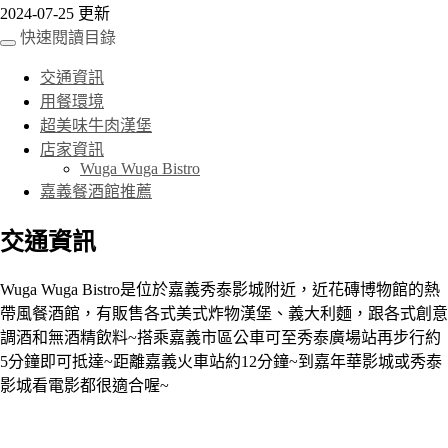
2024-07-25 更新
快速閱讀目錄
交通資訊
用餐環境
超美味牛肉漢堡
店家資訊
Wuga Wuga Bistro
嘉義餐酒館推薦
交通資訊
Wuga Wuga Bistro是位於嘉義秀泰影城附近，近花磚博物館的熱
帶風餐酒館，有販售各式美式炸物漢堡、義大利麵，跟各式創意
調酒和無酒精飲料~搭乘嘉義市區公車可至秀泰廣場站再步行約
5分鐘即可抵達~距離嘉義火車站約12分鐘~到嘉年華影城或秀泰
影城看電影都很適合喔~