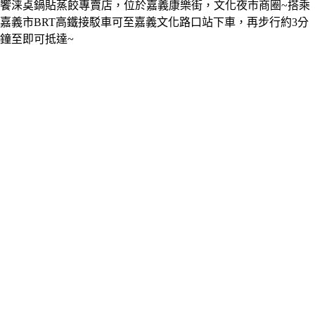
饗涞奌鍋貼蒸餃專賣店，位於嘉義康樂街，文化夜市商圈~搭乘
嘉義市BRT高鐵接駁車可至嘉義文化路口站下車，再步行約3分
鐘至即可抵達~