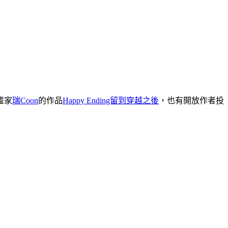
畫家
瑞Coon
的作品
Happy Ending留到穿越之後
，也有開放作者投