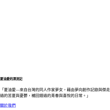
夏油愛的漂流記
「夏油愛––來自台灣的同人作家夢女，藉由夢向創作記錄與傑走
過的苦夏與憂鬱，補回錯過的青春與喜悅的日常。」
關於我們