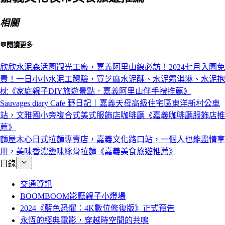
相關
💬閱讀更多
欣欣水泥森活園觀光工廠，嘉義阿里山線必訪！2024七月入園免
費！一日小小水泥工體驗，買芝麻水泥酥、水泥霜淇淋、水泥抱
枕《家庭親子DIY旅遊景點．嘉義阿里山伴手禮推薦》
Sauvages diary Cafe 野日記｜嘉義天母高級住宅區東洋新村公車
站，文雅國小旁複合式美式服飾店咖啡廳《嘉義咖啡廳服飾店推
薦》
麵屋木心日式拉麵專賣店，嘉義文化路口站，一個人也能盡情享
用，美味香濃鹽味豚骨拉麵《嘉義美食旅遊推薦》
目錄
交通資訊
BOOMBOOM影廳親子小燈場
2024《藍色恐懼：4K數位修復版》正式預告
永恆的經典電影，穿越時空間的共鳴