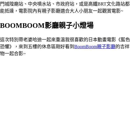
門城隍廟站、中央噴水站、市政府站，或是高鐵BRT文化路站都
能抵達，電影院內有親子影廳適合大人小朋友一起觀賞電影~
BOOMBOOM影廳親子小燈場
這次特別帶老婆哈迪一起來重溫我很喜歡的日本動畫電影《藍色
恐懼》，來到五樓的休息區剛好看到
BoomBoom親子影廳
的吉祥
物一起合影~