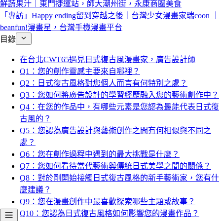
鮮蔬果汁｜東門捷運站，師大潮州街，永康商圈美食
「專訪」Happy ending留到穿越之後｜台灣少女漫畫家瑞coon ｜
beanfun!漫畫星，台灣手機漫畫平台
目錄
在台北CWT65遇見日式復古風漫畫家，廣告設計師
Q1：您的創作靈感主要來自哪裡？
Q2：日式復古風格對您個人而言有何特別之處？
Q3：您如何將廣告設計的學習經歷融入您的藝術創作中？
Q4：在您的作品中，有哪些元素是您認為最能代表日式復
古風的？
Q5：您認為廣告設計與藝術創作之間有何相似與不同之
處？
Q6：您在創作過程中遇到的最大挑戰是什麼？
Q7：您如何看待當代藝術與傳統日式美學之間的關係？
Q8：對於剛開始接觸日式復古風格的新手藝術家，您有什
麼建議？
Q9：您在漫畫創作中最喜歡探索哪些主題或故事？
Q10：您認為日式復古風格如何影響您的漫畫作品？