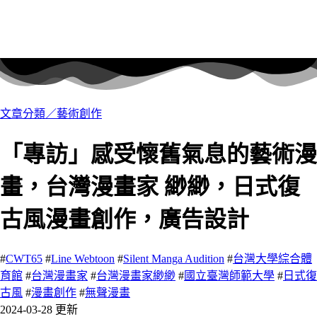
文章分類／
藝術創作
「專訪」感受懷舊氣息的藝術漫
畫，台灣漫畫家 緲緲，日式復
古風漫畫創作，廣告設計
#
CWT65
#
Line Webtoon
#
Silent Manga Audition
#
台灣大學綜合體
育館
#
台灣漫畫家
#
台灣漫畫家緲緲
#
國立臺灣師範大學
#
日式復
古風
#
漫畫創作
#
無聲漫畫
2024-03-28 更新