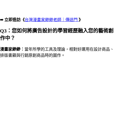
➠ 立即造訪《
台灣漫畫家緲緲老師｜傳送門
》
Q3：您如何將廣告設計的學習經歷融入您的藝術創
作中？
漫畫家
緲緲
：
當年所學的工具及理論，相對好運用在設計商品、
排版書籍與行銷原創商品時的圖作。