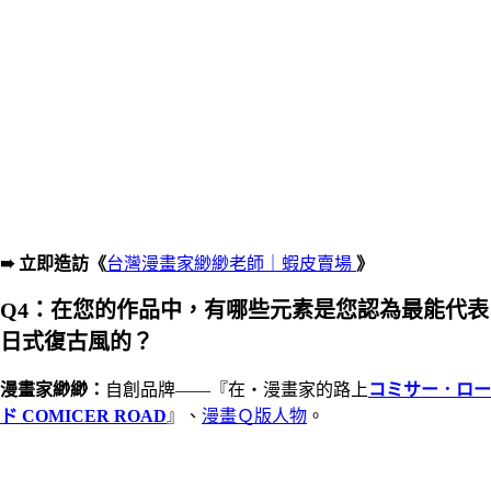
➠ 立即造訪《
台灣漫畫家緲緲老師｜蝦皮賣場
》
Q4：在您的作品中，有哪些元素是您認為最能代表
日式復古風的？
漫畫家
緲緲
：
自創品牌——『在・漫畫家的路上
コミサー．ロー
ド COMICER ROAD
』、
漫畫Ｑ版人物
。