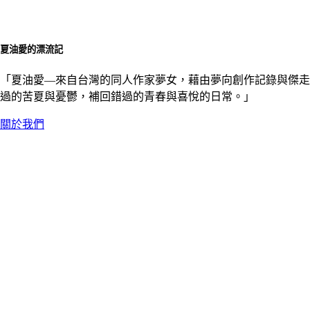
夏油愛的漂流記
「夏油愛––來自台灣的同人作家夢女，藉由夢向創作記錄與傑走
過的苦夏與憂鬱，補回錯過的青春與喜悅的日常。」
關於我們