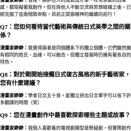
漫畫家
緲緲
：
曾經，嫉妒他人的成就及才華、吹毛求疵的自卑
感，都阻礙著我創作。但在與他人不斷交流與思想碰撞之後，已
經克服了這兩個致命點，目前正提振精神的繼續向前行！
Q7：您如何看待當代藝術與傳統日式美學之間的關
係？
漫畫家
緲緲
：
我覺得兩者是同個體系下的獨立個體。它們雖然擁
有相同的姓氏、血緣，可以融合，但獨立發展時仍擁有著各自的
特色。
Q8：對於剛開始接觸日式復古風格的新手藝術家，
您有什麼建議？
漫畫家
緲緲
：
學會日文五十音。能獨立拼出日文單字可以省下許
多翻譯的時間（笑）
Q9：您在漫畫創作中最喜歡探索哪些主題或故事？
漫畫家
緲緲
：
我個人喜歡看的電視劇類型是懸疑劇，但實際創作