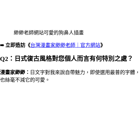
緲緲老師網站可愛的狗鼻人插畫
➠ 立即造訪《
台灣漫畫家緲緲老師｜官方網站
》
Q2：日式復古風格對您個人而言有何特別之處？
漫畫家
緲緲
：
日文字對我來說自帶魅力，即使選用最普的字體，
也絲毫不減它的可愛。