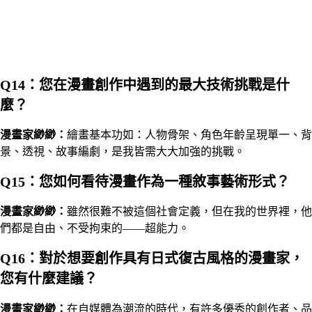
Q14：您在漫畫創作中遇到的最大技術挑戰是什
麼？
漫畫家
緲緲
：
繪畫基本功如：人物骨架、角色年齡呈現單一、背
景、透視、故事編劇，是我皆需大大加強的挑戰。
Q15：您如何看待漫畫作為一種敘事藝術形式？
漫畫家
緲緲
：
雖然很難不被這個社會定義，但在我的世界裡，他
們都是自由、不受拘束的——超能力。
Q16：對於想要創作具有日式復古風格的漫畫家，
您有什麼建議？
漫畫家
緲緲
：
在自媒體為潮流的時代，有許多優秀的創作者、品