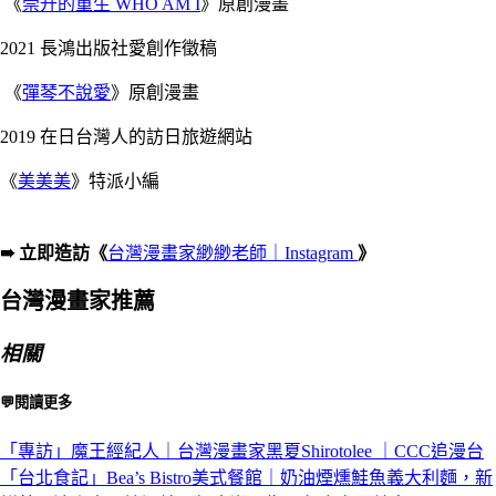
《
崇升的重生 WHO AM I
》原創漫畫
2021 長鴻出版社愛創作徵稿
《
彈琴不說愛
》原創漫畫
2019 在日台灣人的訪日旅遊網站
《
美美美
》特派小編
➠ 立即造訪《
台灣漫畫家緲緲老師｜Instagram
》
台灣漫畫家推薦
相關
💬閱讀更多
「專訪」魔王經紀人｜台灣漫畫家黑夏Shirotolee ｜CCC追漫台
「台北食記」Bea’s Bistro美式餐館｜奶油煙燻鮭魚義大利麵，新