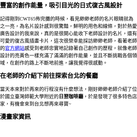
豐富的創作能量，吸引目光的日式復古風設計
記得剛到CWT65佈完攤的時候，看見緲緲老師的名片眼睛就為
之一亮，為名片設計感到很驚豔，鮮明的用色和線條，對於熱愛
廣告設計的我來說，真的是很開心能收下老師設計的名片，還有
可愛的復古風插畫卡片，這次很榮幸能採訪緲緲老師，看著老師
的
官方網站
感受到老師忠實地記錄著自己創作的歷程，就像老師
設計的亮黃色一樣充滿了滿滿的創作能量，並且不斷挑戰各個領
域，在創作的路上不斷地前進，讓我覺得很感動。
在老師的介紹下前往探索台北的餐廳
當天本來對於再來的行程沒有什麼想法，剛好緲緲老師介紹了位
於國立臺灣師範大學附近的
日翌咖啡廳
，於是發現了很多特色店
家，有機會來到台北想再來尋寶~
漫畫家資訊