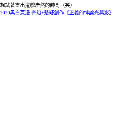
想試著畫出道貌岸然的帥哥（笑）
2020黑白頁漫 奇幻+懸疑創作《正義的悖論光與影》