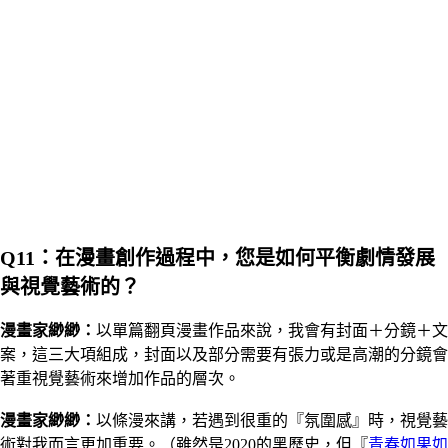
Q11：在漫畫創作過程中，您是如何平衡劇情發展
與視覺藝術的？
漫畫家
緲緲
：
以單篇翻頁漫畫作品來說，我會有封面＋分鏡＋文
案，這三大項組成，封面以及部分需要有張力或是高潮的分鏡會
著重視覺藝術來增加作品的層次。
漫畫家
緲緲
：
以條漫來講，若遇到很重的『氛圍感』時，視覺藝
術對我而言更加重要。（雖然是2020的黑歷史，但『
青春如果如