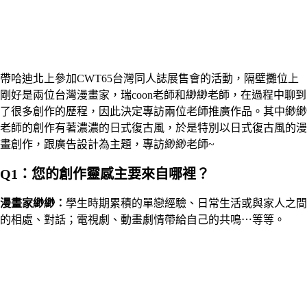
帶哈迪北上參加CWT65台灣同人誌展售會的活動，隔壁攤位上
剛好是兩位台灣漫畫家，瑞coon老師和緲緲老師，在過程中聊到
了很多創作的歷程，因此決定專訪兩位老師推廣作品。其中緲緲
老師的創作有著濃濃的日式復古風，於是特別以日式復古風的漫
畫創作，跟廣告設計為主題，專訪緲緲老師~
Q1：您的創作靈感主要來自哪裡？
漫畫家
緲緲
：
學生時期累積的單戀經驗、日常生活或與家人之間
的相處、對話；電視劇、動畫劇情帶給自己的共鳴⋯等等。