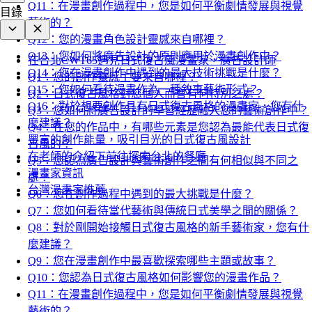
Q11：在漫畫創作過程中，您是如何平衡劇情發展與視覺
目錄
藝術的？
Q12：您的漫畫角色設計靈感來自哪裡？
Q13：您如何將廣告設計的原則應用於漫畫創作中？
在台北CWT65遇見日式復古風漫畫家，廣告設計師
Q14：您在漫畫創作中遇到的最大技術挑戰是什麼？
Q1：您的創作靈感主要來自哪裡？
Q15：您如何看待漫畫作為一種敘事藝術形式？
Q2：日式復古風格對您個人而言有何特別之處？
Q16：對於想要創作具有日式復古風格的漫畫家，您有什
Q3：您如何將廣告設計的學習經歷融入您的藝術創作中？
麼建議？
Q4：在您的作品中，有哪些元素是您認為最能代表日式復
豐富的創作能量，吸引目光的日式復古風設計
古風的？
在老師的介紹下前往探索台北的餐廳
Q5：您認為廣告設計與藝術創作之間有何相似與不同之
漫畫家資訊
處？
台灣漫畫家推薦
Q6：您在創作過程中遇到的最大挑戰是什麼？
Q7：您如何看待當代藝術與傳統日式美學之間的關係？
Q8：對於剛開始接觸日式復古風格的新手藝術家，您有什
麼建議？
Q9：您在漫畫創作中最喜歡探索哪些主題或故事？
Q10：您認為日式復古風格如何影響您的漫畫作品？
Q11：在漫畫創作過程中，您是如何平衡劇情發展與視覺
藝術的？