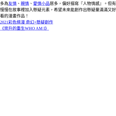
多為
友情
、
親情
、
愛情小品
居多，偏好描寫『人物情感』。但有
慢慢在故事裡加入懸疑元素，希望未來能創作出懸疑量滿滿又好
看的漫畫作品！
2021彩色條漫 奇幻+懸疑創作
《崇升的重生WHO AM I》