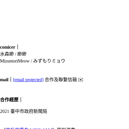
comicer｜
水森緲 / 緲緲
MizumoriMeow / みずもりミョウ
mail｜
[email protected]
合作及聯繫信箱 ✉️
合作經歷｜
2021 臺中市政府新聞局