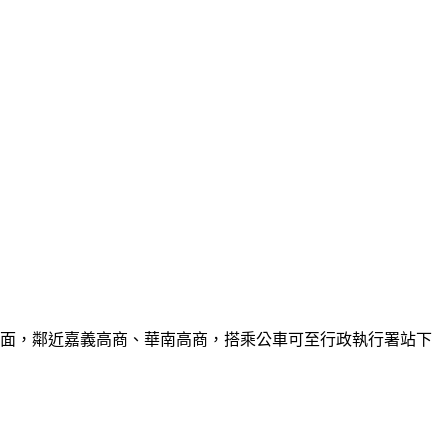
面，鄰近嘉義高商、華南高商，搭乘公車可至行政執行署站下