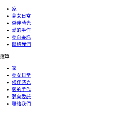
家
夢女日常
傑伴時光
愛的手作
夢向委託
聯絡我們
選單
家
夢女日常
傑伴時光
愛的手作
夢向委託
聯絡我們