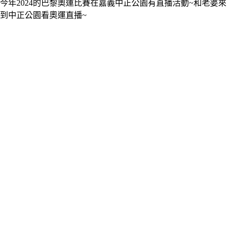
今年2024的巴黎奧運比賽在嘉義中正公園有直播活動~和老婆來
到中正公園看奧運直播~