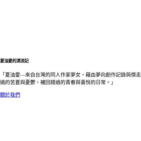
夏油愛的漂流記
「夏油愛––來自台灣的同人作家夢女，藉由夢向創作記錄與傑走
過的苦夏與憂鬱，補回錯過的青春與喜悅的日常。」
關於我們