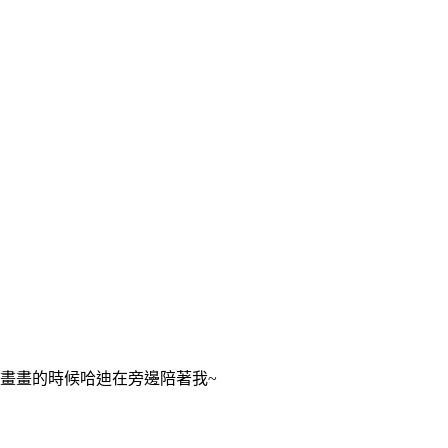
畫畫的時候哈迪在旁邊陪著我~