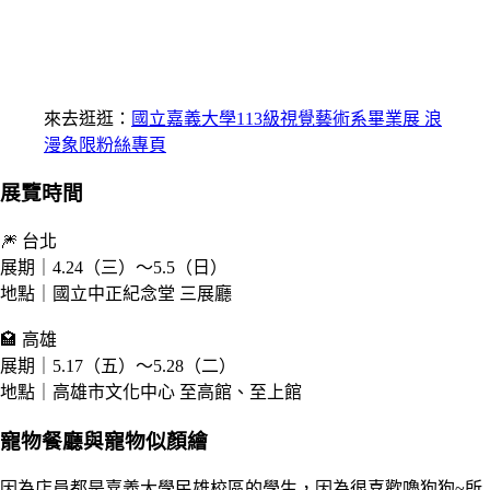
來去逛逛：
國立嘉義大學113級視覺藝術系畢業展 浪
漫象限粉絲專頁
展覽時間
🎆 台北
展期｜4.24（三）～5.5（日）
地點｜國立中正紀念堂 三展廳
🏩 高雄
展期｜5.17（五）～5.28（二）
地點｜高雄市文化中心 至高館、至上館
寵物餐廳與寵物似顏繪
因為店員都是嘉義大學民雄校區的學生，因為很喜歡嚕狗狗~所