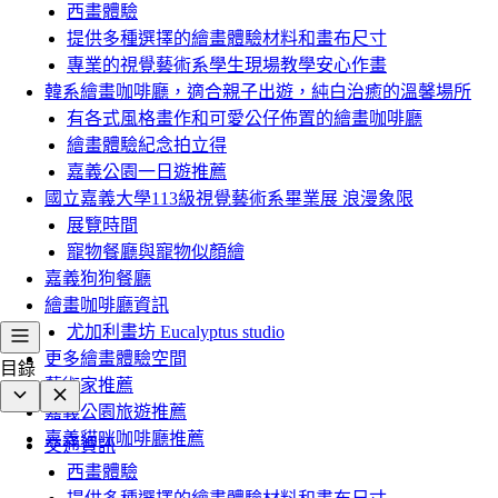
西畫體驗
提供多種選擇的繪畫體驗材料和畫布尺寸
專業的視覺藝術系學生現場教學安心作畫
韓系繪畫咖啡廳，適合親子出遊，純白治癒的溫馨場所
有各式風格畫作和可愛公仔佈置的繪畫咖啡廳
繪畫體驗紀念拍立得
嘉義公園一日遊推薦
國立嘉義大學113級視覺藝術系畢業展 浪漫象限
展覽時間
寵物餐廳與寵物似顏繪
嘉義狗狗餐廳
繪畫咖啡廳資訊
尤加利畫坊 Eucalyptus studio
更多繪畫體驗空間
目錄
藝術家推薦
嘉義公園旅遊推薦
嘉義貓咪咖啡廳推薦
交通資訊
西畫體驗