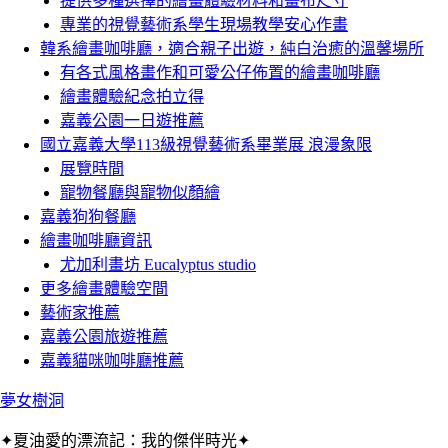
提供多種選擇的繪畫體驗材料和畫布尺寸
專業的視覺藝術系學生現場教學安心作畫
韓系繪畫咖啡廳，適合親子出遊，純白治癒的溫馨場所
有各式風格畫作和可愛公仔佈置的繪畫咖啡廳
繪畫體驗紀念拍立得
嘉義公園一日遊推薦
國立嘉義大學113級視覺藝術系畢業展 浪漫象限
展覽時間
寵物餐廳與寵物似顏繪
嘉義狗狗餐廳
繪畫咖啡廳資訊
尤加利畫坊 Eucalyptus studio
更多繪畫體驗空間
藝術家推薦
嘉義公園旅遊推薦
嘉義貓咪咖啡廳推薦
夢女樹洞
✦夏油愛的漂流記：我的傑伴時光✦