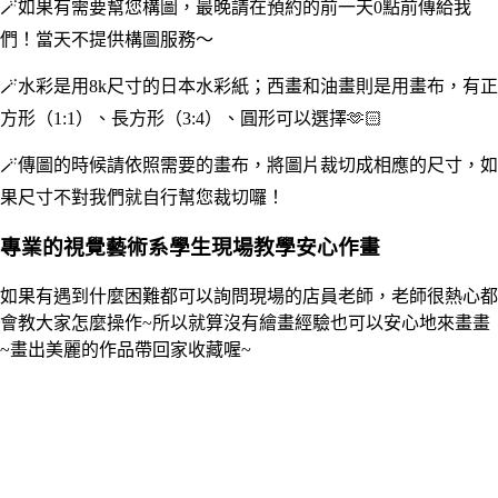
🪄如果有需要幫您構圖，最晚請在預約的前一天0點前傳給我
們！當天不提供構圖服務～
🪄水彩是用8k尺寸的日本水彩紙；西畫和油畫則是用畫布，有正
方形（1:1）、長方形（3:4）、圓形可以選擇🫶🏻
🪄傳圖的時候請依照需要的畫布，將圖片裁切成相應的尺寸，如
果尺寸不對我們就自行幫您裁切囉！
專業的視覺藝術系學生現場教學安心作畫
如果有遇到什麼困難都可以詢問現場的店員老師，老師很熱心都
會教大家怎麼操作~所以就算沒有繪畫經驗也可以安心地來畫畫
~畫出美麗的作品帶回家收藏喔~