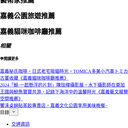
藝術家推薦
嘉義公園旅遊推薦
嘉義貓咪咖啡廳推薦
相關
💬閱讀更多
嘉義秘氏咖啡，日式老宅吸貓時光，TOMICA多美小汽車トミカ
古董收藏《嘉義貓咪咖啡廳推薦》
2024「鯨·一起懸浮的片刻」陳玟樺攝影展，水下攝影師在東加
王國與鯨魚寶寶共游，記錄下海洋中的溫馨時光《嘉義藝文展覽
空間推薦》
饗涞奌鍋貼蒸餃專賣店，嘉義文化公園享用美味晚餐~
目錄
交通資訊