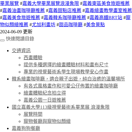
畢業展覽
#
嘉義大學畢業展覽浪漫象限
#
嘉義東區美食旅遊推薦
#
嘉義油畫咖啡廳推薦
#
嘉義甜點店推薦
#
嘉義繪畫教學畫室推薦
#
嘉義美食旅遊推薦
#
嘉義韓系咖啡廳推薦
#
嘉義高鐵BRT站
#
寵
物似顏繪推薦
#
尤加利畫坊
#
甜品咖啡廳
#
美食景點
2024-06-09 更新
快速閱讀目錄
交通資訊
西畫體驗
提供多種選擇的繪畫體驗材料和畫布尺寸
專業的視覺藝術系學生現場教學安心作畫
韓系繪畫咖啡廳，適合親子出遊，純白治癒的溫馨場所
有各式風格畫作和可愛公仔佈置的繪畫咖啡廳
繪畫體驗紀念拍立得
嘉義公園一日遊推薦
國立嘉義大學113級視覺藝術系畢業展 浪漫象限
展覽時間
寵物餐廳與寵物似顏繪
嘉義狗狗餐廳