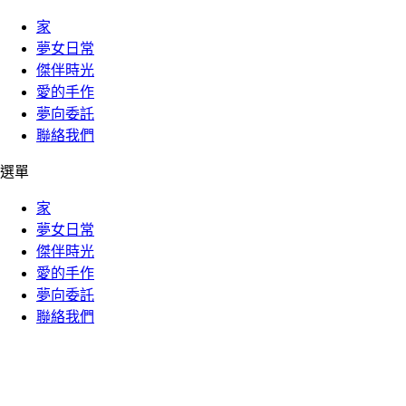
家
夢女日常
傑伴時光
愛的手作
夢向委託
聯絡我們
選單
家
夢女日常
傑伴時光
愛的手作
夢向委託
聯絡我們