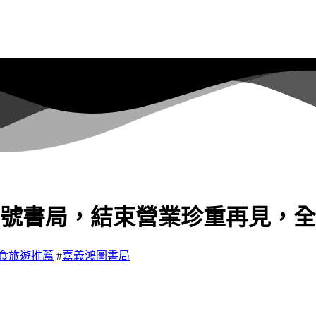
號書局，結束營業珍重再見，全
食旅遊推薦
#
嘉義鴻圖書局