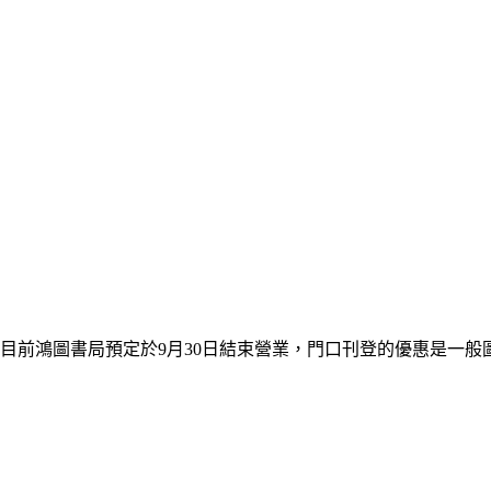
目前鴻圖書局預定於9月30日結束營業，門口刊登的優惠是一般圖