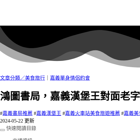
文章分類／
美食旅行
｜
嘉義單身情侶約會
鴻圖書局，嘉義漢堡王對面老字
#
嘉義書局推薦
#
嘉義漢堡王
#
嘉義火車站美食旅遊推薦
#
嘉義美
2024-05-22 更新
快速閱讀目錄