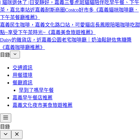
| 貓咪退休了 |日安靜好，嘉義三隻虎斑貓貓陪伴吃早午餐、下午
茶，嘉北車站近嘉義耐斯商圈Costco好市多《嘉義貓咪咖啡廳．
下午茶餐廳推薦》
嘉義民生咖啡，嘉義文化路口站，可愛貓店長鳳眼陪喝咖啡吃甜
點~享受下午茶時光~《嘉義美食旅遊推薦》
Daisy的雜貨店，近嘉義公園老宅咖啡廳｜奶油鬆餅佐焦糖醬
《嘉義咖啡廳推薦》
目錄
交通資訊
用餐環境
餐廳資訊
早到了嗎早午餐
嘉義早午餐店推薦
嘉義文化夜市美食旅遊推薦
目錄