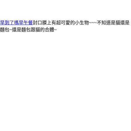
早到了嗎早午餐
封口膜上有超可愛的小生物~~~不知道是貓還是
麵包~還是麵包跟貓的合體~