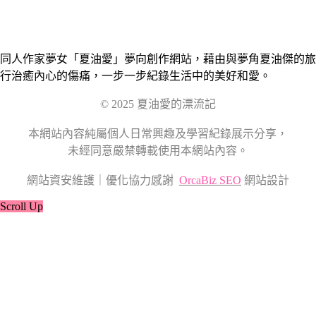
同人作家夢女「夏油愛」夢向創作網站，藉由與夢角夏油傑的旅
行治癒內心的傷痛，一步一步紀錄生活中的美好和愛。
© 2025 夏油愛的漂流記
本網站內容純屬個人日常興趣及學習紀錄展示分享，
未經同意嚴禁轉載使用本網站內容。
網站資安維護｜優化協力感謝
OrcaBiz SEO
網站設計
Scroll Up