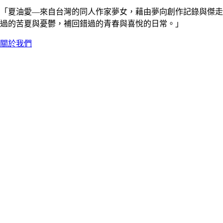
「夏油愛––來自台灣的同人作家夢女，藉由夢向創作記錄與傑走
過的苦夏與憂鬱，補回錯過的青春與喜悅的日常。」
關於我們