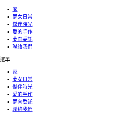
家
夢女日常
傑伴時光
愛的手作
夢向委託
聯絡我們
選單
家
夢女日常
傑伴時光
愛的手作
夢向委託
聯絡我們