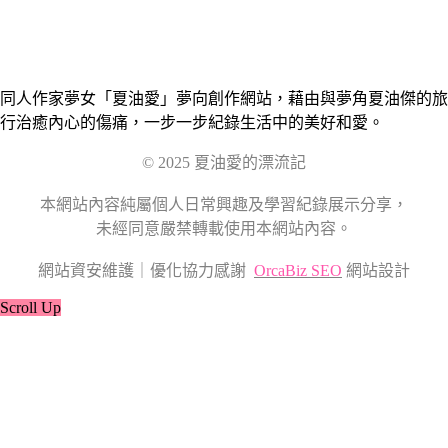
同人作家夢女「夏油愛」夢向創作網站，藉由與夢角夏油傑的旅
行治癒內心的傷痛，一步一步紀錄生活中的美好和愛。
© 2025 夏油愛的漂流記
本網站內容純屬個人日常興趣及學習紀錄展示分享，
未經同意嚴禁轉載使用本網站內容。
網站資安維護｜優化協力感謝
OrcaBiz SEO
網站設計
Scroll Up