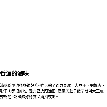
香濃的滷味
滷味份量也很多很好吃~這天點了百頁豆腐、大豆干、嘴邊肉、
腱子肉都很好吃~還有豆皮跟滷蛋~颱風天肚子餓了就叫大王麻
辣乾麵~吃飽飽好好度過颱風夜吧~