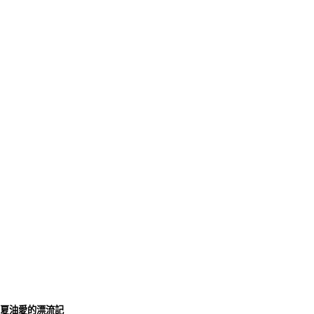
夏油愛的漂流記