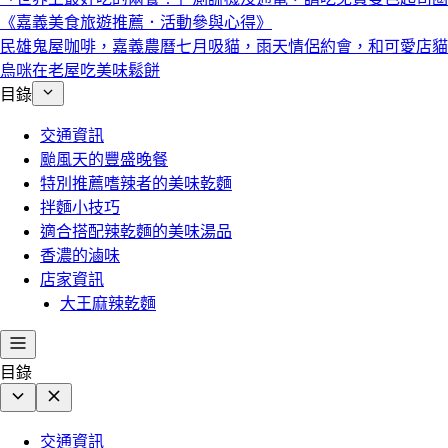
《嘉義美食旅遊推薦．活動參與心得》
民雄鬼屋咖啡，嘉義農曆七月吸貓，雨天情侶約會，和可愛店貓
烏咪在老屋吃美味鬆餅
目錄
交通資訊
颱風天的豐盛晚餐
特別推薦嗜辣者的美味乾麵
拌麵小技巧
適合搭配辣乾麵的美味湯品
香濃的滷味
店家資訊
大王麻辣乾麵
目錄
交通資訊