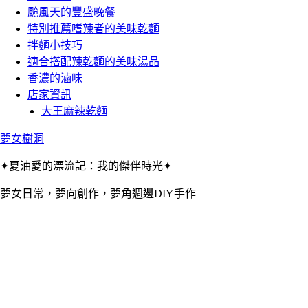
颱風天的豐盛晚餐
特別推薦嗜辣者的美味乾麵
拌麵小技巧
適合搭配辣乾麵的美味湯品
香濃的滷味
店家資訊
大王麻辣乾麵
夢女樹洞
✦夏油愛的漂流記：我的傑伴時光✦
夢女日常，夢向創作，夢角週邊DIY手作