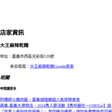
店家資訊
大王麻辣乾麵
地址：嘉義市西區光彩街529號
來去逛逛：
大王麻辣乾麵Google商家
相關
💬閱讀更多
阿樓師火雞肉飯，嘉義城隍廟超人氣排隊美食
兩餐-嘉義大潤發店，2024愚人節活動【愚你圈在一CHEEse】說
「世界上最好吃的兩餐！」測謊機沒通電，請吃免費雙色起司圈