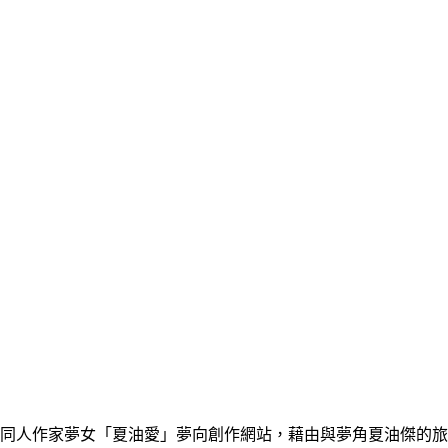
同人作家夢女「夏油愛」夢向創作網站，藉由與夢角夏油傑的旅