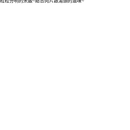
粒粒分明的米飯~結合肉片跟湯頭的滋味~