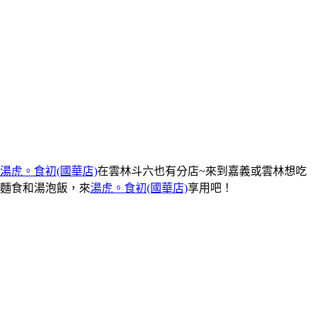
湯虎。食初(國華店)
在雲林斗六也有分店~來到嘉義或雲林想吃
麵食和湯泡飯，來
湯虎。食初(國華店)
享用吧！