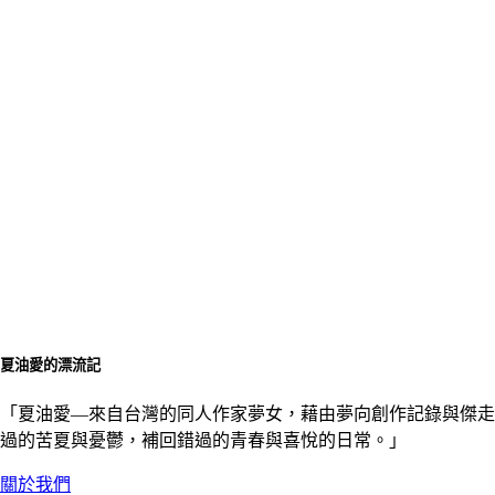
夏油愛的漂流記
「夏油愛––來自台灣的同人作家夢女，藉由夢向創作記錄與傑走
過的苦夏與憂鬱，補回錯過的青春與喜悅的日常。」
關於我們