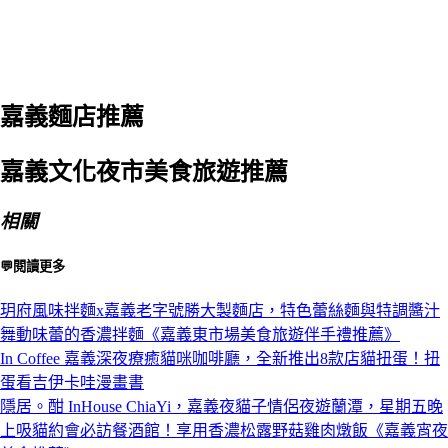
嘉義麵店推薦
嘉義文化夜市美食旅遊推薦
相關
💬閱讀更多
玥府風味拌麵x嘉義老字號勝大製麵店，特色蕾絲麵與特調醬汁
舞動味蕾的香濃拌麵《嘉義東市場美食旅遊伴手禮推薦》
In Coffee 嘉義深夜療癒貓咪咖啡廳，全新推出8款店貓扭蛋！扭
蛋看吉伊卡哇漫畫書
隱居。酣 InHouse ChiaYi，嘉義夜貓子情侶夜遊蘭潭，星期五晚
上吸貓約會必訪餐酒館！享用香濃松露野菇雞肉燉飯《嘉義宵夜