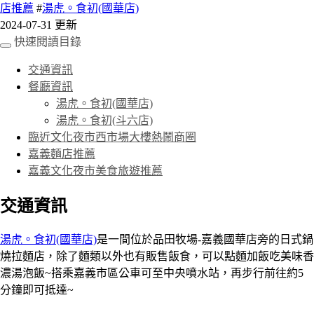
店推薦
#
湯虎。食初(國華店)
2024-07-31 更新
快速閱讀目錄
交通資訊
餐廳資訊
湯虎。食初(國華店)
湯虎。食初(斗六店)
臨近文化夜市西市場大樓熱鬧商圈
嘉義麵店推薦
嘉義文化夜市美食旅遊推薦
交通資訊
湯虎。食初(國華店)
是一間位於品田牧場-嘉義國華店旁的日式鍋
燒拉麵店，除了麵類以外也有販售飯食，可以點麵加飯吃美味香
濃湯泡飯~搭乘嘉義市區公車可至中央噴水站，再步行前往約5
分鐘即可抵達~