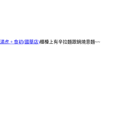
湯虎。食初(國華店)
櫃檯上有辛拉麵跟鍋燒意麵~~