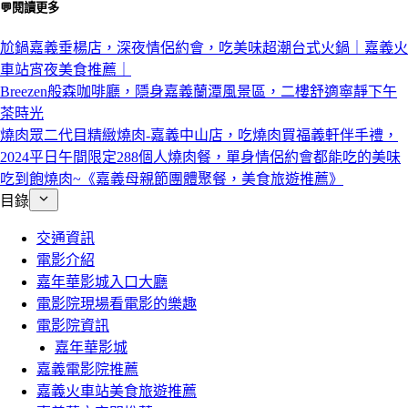
💬閱讀更多
尬鍋嘉義垂楊店，深夜情侶約會，吃美味超潮台式火鍋｜嘉義火
車站宵夜美食推薦｜
Breezen般森咖啡廳，隱身嘉義蘭潭風景區，二樓舒適寧靜下午
茶時光
燒肉眾二代目精緻燒肉-嘉義中山店，吃燒肉買福義軒伴手禮，
2024平日午間限定288個人燒肉餐，單身情侶約會都能吃的美味
吃到飽燒肉~《嘉義母親節團體聚餐，美食旅遊推薦》
目錄
交通資訊
電影介紹
嘉年華影城入口大廳
電影院現場看電影的樂趣
電影院資訊
嘉年華影城
嘉義電影院推薦
嘉義火車站美食旅遊推薦