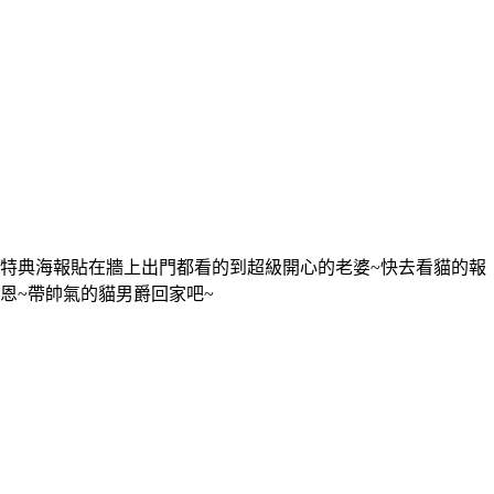
特典海報貼在牆上出門都看的到超級開心的老婆~快去看貓的報
恩~帶帥氣的貓男爵回家吧~