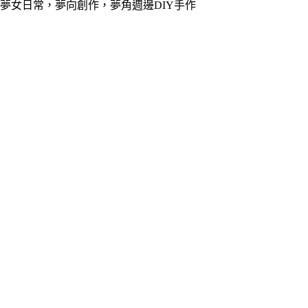
夢女日常，夢向創作，夢角週邊DIY手作