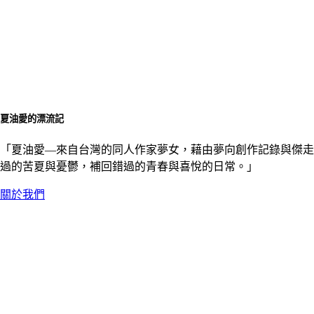
夏油愛的漂流記
「夏油愛––來自台灣的同人作家夢女，藉由夢向創作記錄與傑走
過的苦夏與憂鬱，補回錯過的青春與喜悅的日常。」
關於我們