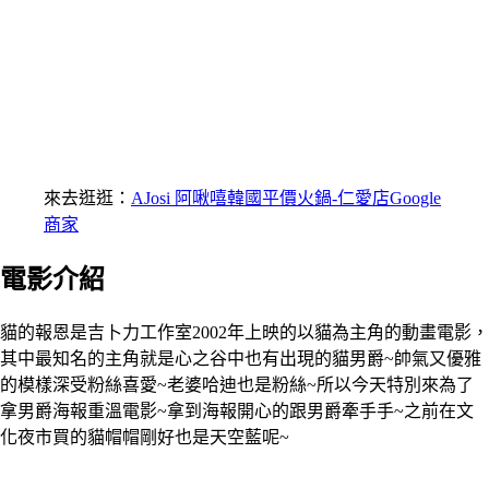
來去逛逛：
AJosi 阿啾嘻韓國平價火鍋-仁愛店Google
商家
電影介紹
貓的報恩是吉卜力工作室2002年上映的以貓為主角的動畫電影，
其中最知名的主角就是心之谷中也有出現的貓男爵~帥氣又優雅
的模樣深受粉絲喜愛~老婆哈迪也是粉絲~所以今天特別來為了
拿男爵海報重溫電影~拿到海報開心的跟男爵牽手手~之前在文
化夜市買的貓帽帽剛好也是天空藍呢~