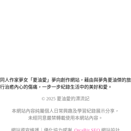
同人作家夢女「夏油愛」夢向創作網站，藉由與夢角夏油傑的旅
行治癒內心的傷痛，一步一步紀錄生活中的美好和愛。
© 2025 夏油愛的漂流記
本網站內容純屬個人日常興趣及學習紀錄展示分享，
未經同意嚴禁轉載使用本網站內容。
網站資安維護｜優化協力感謝
OrcaBiz SEO
網站設計