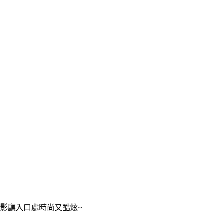
影廳入口處時尚又酷炫~