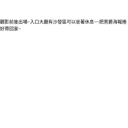
觀影前後出場~入口大廳有沙發區可以坐著休息~~把男爵海報捲
好帶回家~