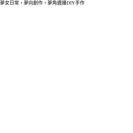
夢女日常，夢向創作，夢角週邊DIY手作