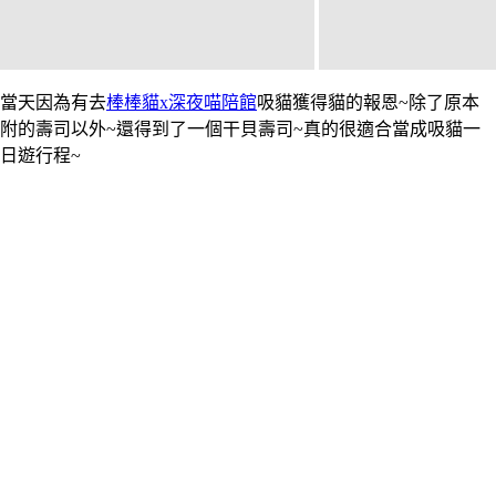
當天因為有去
棒棒貓x深夜喵陪館
吸貓獲得貓的報恩~除了原本
附的壽司以外~還得到了一個干貝壽司~真的很適合當成吸貓一
日遊行程~