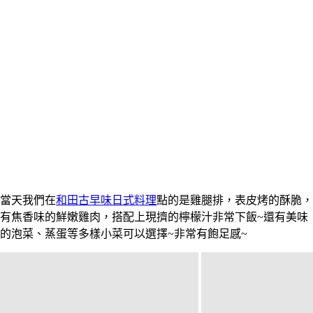
當天我們在
和田古早味日式料理
點的是雞腿排，表皮烤的酥脆，
有焦香味的鮮嫩雞肉，搭配上現擠的檸檬汁非常下飯~還有美味
的泡菜、蒸蛋等多樣小菜可以選擇~非常有飽足感~