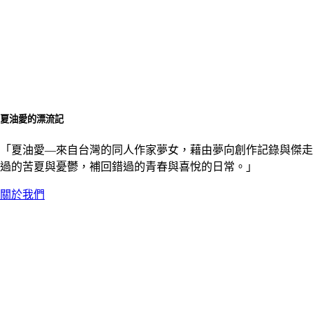
夏油愛的漂流記
「夏油愛––來自台灣的同人作家夢女，藉由夢向創作記錄與傑走
過的苦夏與憂鬱，補回錯過的青春與喜悅的日常。」
關於我們