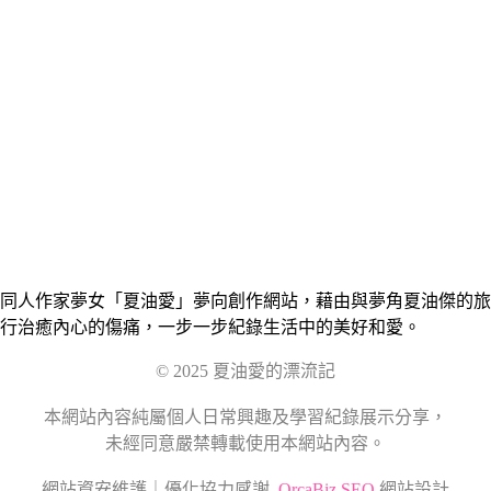
同人作家夢女「夏油愛」夢向創作網站，藉由與夢角夏油傑的旅
行治癒內心的傷痛，一步一步紀錄生活中的美好和愛。
© 2025 夏油愛的漂流記
本網站內容純屬個人日常興趣及學習紀錄展示分享，
未經同意嚴禁轉載使用本網站內容。
網站資安維護｜優化協力感謝
OrcaBiz SEO
網站設計