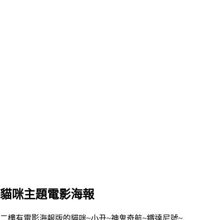
貓咪主題電影海報
二樓有電影海報版的貓咪~小丑~神鬼奇航~鐵達尼號~