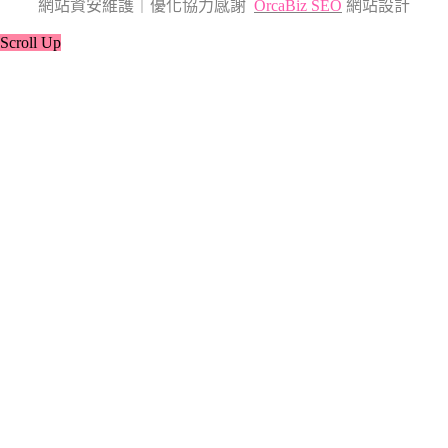
網站資安維護｜優化協力感謝
OrcaBiz SEO
網站設計
Scroll Up