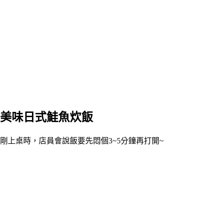
美味日式鮭魚炊飯
剛上桌時，店員會說飯要先悶個3~5分鐘再打開~