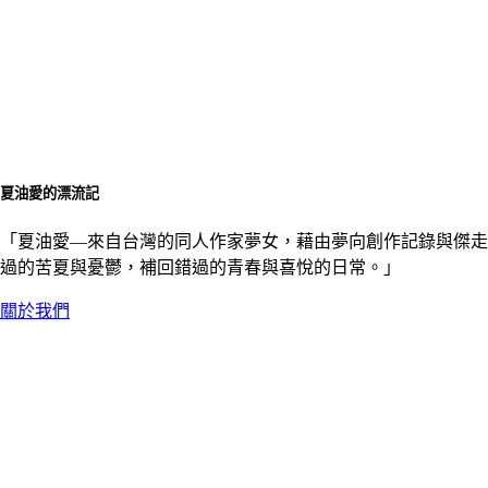
夏油愛的漂流記
「夏油愛––來自台灣的同人作家夢女，藉由夢向創作記錄與傑走
過的苦夏與憂鬱，補回錯過的青春與喜悅的日常。」
關於我們