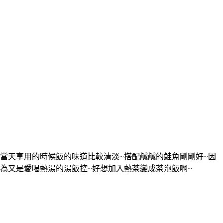
當天享用的時候飯的味道比較清淡~搭配鹹鹹的鮭魚剛剛好~因
為又是愛喝熱湯的湯飯控~好想加入熱茶變成茶泡飯啊~