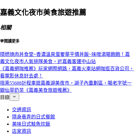
嘉義文化夜市美食旅遊推薦
相關
💬閱讀更多
隱燃燒肉丼食堂~香濃溫泉蛋奢華平價丼飯~味噌湯喝飽飽！嘉
義文化夜市人氣排隊美食，近嘉義客運中山站
《嘉義網咖推薦》玩家網際網路，嘉義火車站網咖逛百貨公司，
看電影休息好去處！
搭乘55688計程車遊嘉義湖美夜市，湖子內重劃區，喝老字號一
銀仙草奶茶《嘉義美食旅遊推薦》
目錄
交通資訊
隱身巷弄的日式餐館
美味日式鮭魚炊飯
店家資訊