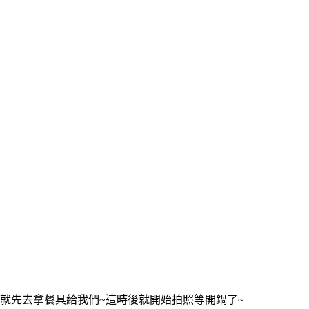
就先去拿餐具給我們~這時後就開始拍照等開鍋了~