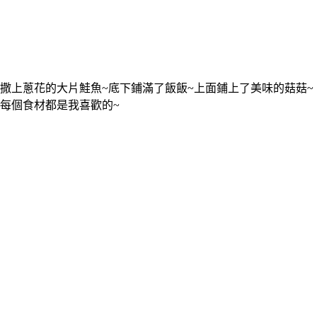
撒上蔥花的大片鮭魚~底下鋪滿了飯飯~上面鋪上了美味的菇菇~
每個食材都是我喜歡的~